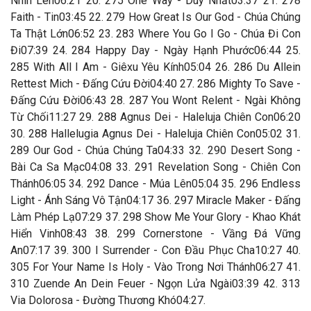
Nhìn Lên06:21 20. 275 One Way - Duy Nhất03:37 21. 278
Faith - Tin03:45 22. 279 How Great Is Our God - Chúa Chúng
Ta Thật Lớn06:52 23. 283 Where You Go I Go - Chúa Đi Con
Đi07:39 24. 284 Happy Day - Ngày Hạnh Phước06:44 25.
285 With All I Am - Giêxu Yêu Kính05:04 26. 286 Du Allein
Rettest Mich - Đấng Cứu Đời04:40 27. 286 Mighty To Save -
Đấng Cứu Đời06:43 28. 287 You Wont Relent - Ngài Không
Từ Chối11:27 29. 288 Agnus Dei - Haleluja Chiên Con06:20
30. 288 Hallelugia Agnus Dei - Haleluja Chiên Con05:02 31.
289 Our God - Chúa Chúng Ta04:33 32. 290 Desert Song -
Bài Ca Sa Mạc04:08 33. 291 Revelation Song - Chiên Con
Thánh06:05 34. 292 Dance - Múa Lên05:04 35. 296 Endless
Light - Ánh Sáng Vô Tận04:17 36. 297 Miracle Maker - Đấng
Làm Phép Lạ07:29 37. 298 Show Me Your Glory - Khao Khát
Hiển Vinh08:43 38. 299 Cornerstone - Vầng Đá Vững
An07:17 39. 300 I Surrender - Con Đầu Phục Cha10:27 40.
305 For Your Name Is Holy - Vào Trong Nơi Thánh06:27 41.
310 Zuende An Dein Feuer - Ngọn Lửa Ngài03:39 42. 313
Via Dolorosa - Đường Thương Khó04:27.