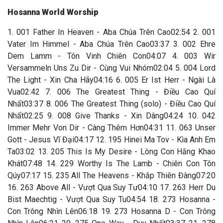
Hosanna World Worship
1. 001 Father In Heaven - Aba Chúa Trên Cao02:54 2. 001
Vater Im Himmel - Aba Chúa Trên Cao03:37 3. 002 Ehre
Dem Lamm - Tôn Vinh Chiên Con04:07 4. 003 Wir
Versammeln Uns Zu Dir - Cùng Vui Nhóm02:04 5. 004 Lord
The Light - Xin Cha Hãy04:16 6. 005 Er Ist Herr - Ngài Là
Vua02:42 7. 006 The Greatest Thing - Điều Cao Quí
Nhất03:37 8. 006 The Greatest Thing (solo) - Điều Cao Quí
Nhất02:25 9. 008 Give Thanks - Xin Dâng04:24 10. 042
Immer Mehr Von Dir - Càng Thêm Hơn04:31 11. 063 Unser
Gott - Jesus Vĩ Đại04:17 12. 195 Hinei Ma Tov - Kìa Anh Em
Ta03:02 13. 205 This Is My Desire - Lòng Con Hằng Khao
Khát07:48 14. 229 Worthy Is The Lamb - Chiên Con Tôn
Qúy07:17 15. 235 All The Heavens - Khắp Thiên Đàng07:20
16. 263 Above All - Vượt Qua Suy Tư04:10 17. 263 Herr Du
Bist Maechtig - Vượt Qua Suy Tu04:54 18. 273 Hosanna -
Con Trông Nhìn Lên06:18 19. 273 Hosanna D - Con Trông