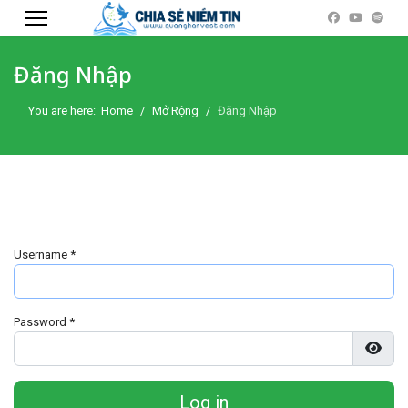
Đăng Nhập
You are here:
Home
Mở Rộng
Đăng Nhập
Username
*
Password
*
Show
Log in