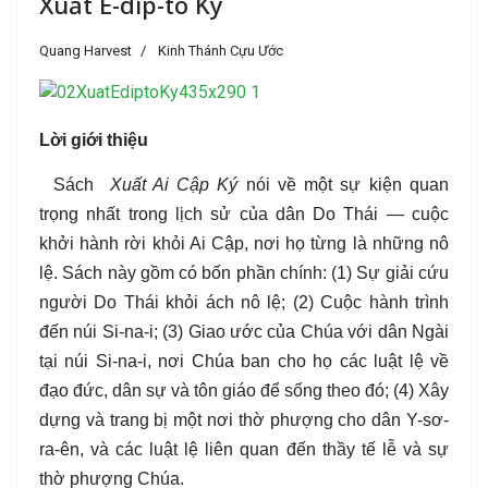
Xuất Ê-díp-tô Ký
Quang Harvest
Kinh Thánh Cựu Ước
Lời giới thiệu
Sách
Xuất Ai Cập Ký
nói về một sự kiện quan
trọng nhất trong lịch sử của dân Do Thái — cuộc
khởi hành rời khỏi Ai Cập, nơi họ từng là những nô
lệ.
Sách này gồm có bốn phần chính: (1) Sự giải cứu
người Do Thái khỏi ách nô lệ; (2) Cuộc hành trình
đến núi Si-na-i; (3) Giao ước của Chúa với dân Ngài
tại núi Si-na-i, nơi Chúa ban cho họ các luật lệ về
đạo đức, dân sự và tôn giáo để sống theo đó; (4) Xây
dựng và trang bị một nơi thờ phượng cho dân Y-sơ-
ra-ên, và các luật lệ liên quan đến thầy tế lễ và sự
thờ phượng Chúa
.