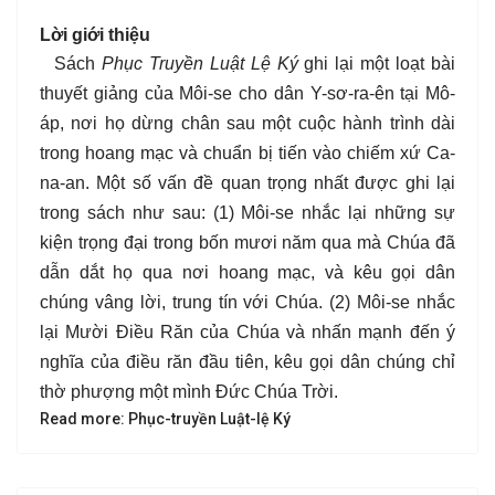
Lời giới thiệu
Sách
Phục Truyền Luật Lệ Ký
ghi lại một loạt bài
thuyết giảng của Môi-se cho dân Y-sơ-ra-ên tại Mô-
áp, nơi họ dừng chân sau một cuộc hành trình dài
trong hoang mạc và chuẩn bị tiến vào chiếm xứ Ca-
na-an.
Một số vấn đề quan trọng nhất được ghi lại
trong sách như sau: (1) Môi-se nhắc lại những sự
kiện trọng đại trong bốn mươi năm qua mà Chúa đã
dẫn dắt họ qua nơi hoang mạc, và kêu gọi dân
chúng vâng lời, trung tín với Chúa. (2) Môi-se nhắc
lại Mười Điều Răn của Chúa và nhấn mạnh đến ý
nghĩa của điều răn đầu tiên, kêu gọi dân chúng chỉ
thờ phượng một mình Đức Chúa Trời.
Read more: Phục-truyền Luật-lệ Ký