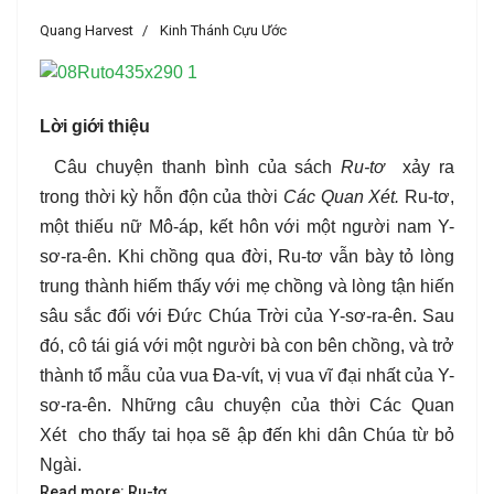
Quang Harvest
Kinh Thánh Cựu Ước
Lời giới thiệu
Câu chuyện thanh bình của sách
Ru-tơ
xảy ra
trong thời kỳ hỗn độn của thời
Các Quan Xét.
Ru-tơ,
một thiếu nữ Mô-áp, kết hôn với một người nam Y-
sơ-ra-ên. Khi chồng qua đời, Ru-tơ vẫn bày tỏ lòng
trung thành hiếm thấy với mẹ chồng và lòng tận hiến
sâu sắc đối với Đức Chúa Trời của Y-sơ-ra-ên. Sau
đó, cô tái giá với một người bà con bên chồng, và trở
thành tổ mẫu của vua Đa-vít, vị vua vĩ đại nhất của Y-
sơ-ra-ên.
Những câu chuyện của thời
Các Quan
Xét
cho thấy tai họa sẽ ập đến khi dân Chúa từ bỏ
Ngài.
Read more: Ru-tơ