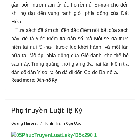
gần bốn mươi năm từ lúc họ rời núi Si-na-i cho đến
khi họ đạt đến vùng ranh giới phía đông của Đất
Hứa.
Tựa sách đã ám chỉ đến đặc điểm nổi bật của sách
này, đó là việc kiểm tra dân số mà Môi-se đã thực
hiện tại núi Si-na-i trước lúc khởi hành, và một lần
nữa tại Mô-áp, phía đông của Giô-đanh, cho thế hệ
sau này. Trong quãng thời gian giữa hai lần kiểm tra
dân số dân Y-sơ-ra-ên đã đi đến Ca-đe Ba-nê-a
.
Read more: Dân-số Ký
Phục-truyền Luật-lệ Ký
Quang Harvest
Kinh Thánh Cựu Ước