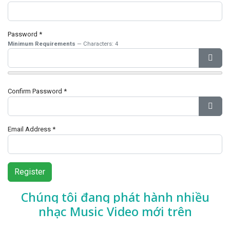
Password
*
Minimum Requirements
— Characters: 4
Show
Confirm Password
*
Show
Email Address
*
Register
Chúng tôi đang phát hành nhiều
nhạc
Music Video mới trên