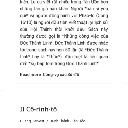
kiện. Lu-ca viết rất nhiều trong Tân Ước hơn
những tác giả nào khác. Người *bác sĩ yêu
qúi* và người đồng hành với Phao-lô (Công
16:10) là người đầu tiên viết thuật lại lịch sử
của Hội Thánh thời khởi đầu. Sách này
thường được gọi là *Những công việc của
Ðức Thánh Linh*. Ðức Thánh Linh được nhắc
tới trong sách này hơn 50 lần (là *Ðức Thánh
Linh* hay là *Thần*), đặc biệt là liên quan
đến *sự báp têm trong Ðức Thánh Linh*.
Read more: Công-vụ các Sứ-đồ
II Cô-rinh-tô
Quang Harvest
Kinh Thánh - Tân Ước