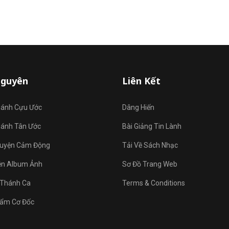
Nguyên
Liên Kết
hánh Cựu Ước
Dâng Hiến
hánh Tân Ước
Bài Giảng Tin Lành
uyện Cảm Động
Tải Về Sách Nhạc
ện Album Ảnh
Sơ Đồ Trang Web
Thánh Ca
Terms & Conditions
ẩm Cơ Đốc