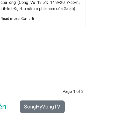
của ông (Công Vụ 13:51; 14:8+20 Y-cô-ni,
Lít-trơ, Ðẹt-bơ nằm ở phía nam của Galati).
Read more: Ga-la-ti
Page 1 of 3
ên
SongHyVongTV