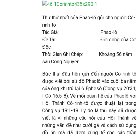
Thư thứ nhất của Phao-lô gửi cho người Cô-
rinh-tô
Tác Giả: Phao-lô
Ðề Tài: Ðời sống của Cơ
Ðốc
Thời Gian Ghi Chép: Khoảng 56 năm
sau Công Nguyên
Bức thư đầu tiên gửi đến người Cô-rinh-tô
được viết bởi sứ đồ Phaolô vào cuối ba năm
của ông khi trú lại ở Êphêsô (Công vụ 20:31;
I Cô 16:5-8). Về mối quan hệ của Phaolô với
Hội Thánh Cô-rinh-tô được thuật lại trong
Công vụ 18:1-18. Lý do lá thư này đã được
viết là vì những câu hỏi của Hội Thánh về
những vấn đề như cưới gả và cách sử dụng
đồ ăn mà đã đem cúng tế cho các thần