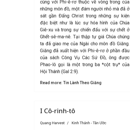
cùng với Phi-ê-rơ thuộc về vòng trong của
những môn đồ, một đám người nhỏ mà đã ở
sát gần Ðấng Christ trong những sự kiện
đặc biệt như là lúc sự hóa hình của Chúa
Giê-xu và trong sự chiến đấu với sự chết ở
Ghết-sê-ma-nê. Tại thập tự giá Chúa chúng
ta đã giao mẹ của Ngài cho môn đồ Giăng.
Giăng đã xuất hiện với Phi-ê-rơ ở phần đầu
của sách Công Vụ Các Sứ Ðồ, ông được
Phao-lô gọi là một trong ba *cột trụ* của
Hội Thánh (Gal 2:9).
Read more: Tin Lành Theo Giăng
I Cô-rinh-tô
Quang Harvest
Kinh Thánh - Tân Ước