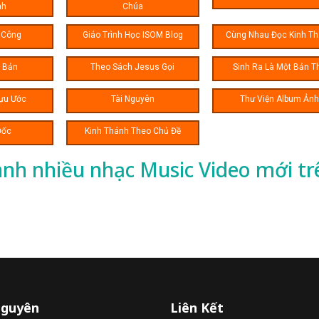
nh
Chúa
 Công
Giáo Trình Học ISOM Blog
Cùng Nhau Đọc Kinh T
n Bản
Theo Sách Jesus Gọi
Sinh Ra Là Một Bản T
ựu Ước
Tài Nguyên
Thư Viện Album Ảnh
Đốc
Kinh Thánh Theo Chủ Đề
ành nhiều
nhạc
Music Video mới tr
Nguyên
Liên Kết