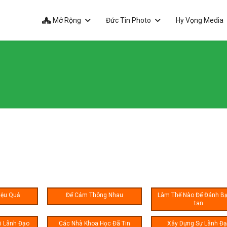
Mở Rộng
Đức Tin Photo
Hy Vọng Media
iệu Quả
Để Cảm Thông Nhau
Làm Thế Nào Để Đánh Bạ
tan
i Lãnh Đạo
Các Nhà Khoa Học Đã Tin
Xây Dựng Sự Lãnh Đ