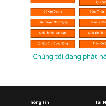
Hội Thá
Đá Kim Cương
Sống Thành
Câu Chuyện Cảm Động
Giáo Lý Că
Kinh Thánh - Tân Ước
Kinh Thánh C
Lời Hứa Cho Cuộc Sống
Phim Cơ 
Chúng tôi đang phát h
Thông Tin
Tài 