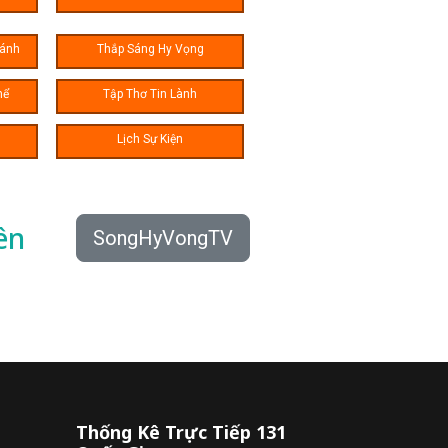
hánh
Thắp Sáng Hy Vọng
hể
Tập Thơ Tin Lành
Lịch Sự Kiện
ên
SongHyVongTV
Thống Kê Trực Tiếp 131