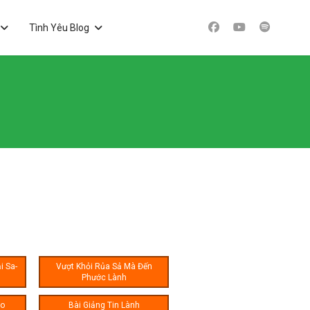
Tình Yêu Blog
i Sa-
Vượt Khỏi Rủa Sả Mà Đến
Phước Lành
ạo
Bài Giảng Tin Lành