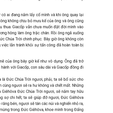
 có ai đang nắm lấy cổ mình và khi ông quay lại
ịt ông không chịu bỏ mưu kế của ông và ông cũng
ịu thua. Giacốp vẫn chưa muốn đặt đời mình vào
ương hông làm ông trặc chân. Rồi ông ngã xuống
Đức Chúa Trời chinh phục. Bây giờ ông không còn
việc lẫn tránh khỏi sự tấn công đã hoàn toàn bị
 mẽ của ông bây giờ kể như vô dụng. Ông đã trở
g hành với Giacốp, con sâu dài và Giacốp đồng đi
a là Đức Chúa Trời ngươi, phải, ta sẽ bổ sức cho
ch cùng ngươi sẽ ra hư không và chết mất. Những
là Giêhôva Đức Chúa Trời ngươi, sẽ nắm tay hữu
g sợ chi hết, ta sẽ giúp đỡ ngươi, Đức Giêhôva
 răng bén, ngươi sẽ tán các núi và nghiến nhỏ ra,
ui mừng trong Đức Giêhôva, khoe mình trong Đấng