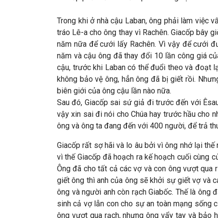
Trong khi ở nhà cậu Laban, ông phải làm việc 
tráo Lê-a cho ông thay vì Rachên. Giacốp bây g
năm nữa để cưới lấy Rachên. Vì vậy để cưới đ
năm và cậu ông đã thay đổi 10 lần công giá của
cậu, trước khi Laban có thể đuổi theo và đoạt 
không bảo vệ ông, hẳn ông đã bị giết rồi. Như
biên giới của ông cậu lần nào nữa.
Sau đó, Giacốp sai sứ giả đi trước đến với Êsau 
vậy xin sai đi nói cho Chúa hay trước hầu cho n
ông và ông ta đang đến với 400 người, để trả t
Giacốp rất sợ hãi và lo âu bởi vì ông nhớ lại t
vì thế Giacốp đã hoạch ra kế hoạch cuối cùng 
Ông đã cho tất cả các vợ và con ông vượt qua 
giết ông thì anh của ông sẽ khởi sự giết vợ và c
ông và người anh còn rạch Giabốc. Thế là ông 
sinh cả vợ lẫn con cho sự an toàn mạng sống củ
ông vượt qua rạch, nhưng ông vẩy tay và bảo họ