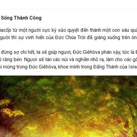
- Sống Thành Công
 Giacốp từ một người cực kỳ xảo quyệt đến thành một con sâu quằ
ười thì sự vinh hiển của Đức Chúa Trời đã giáng xuống trên ông
 đừng sợ chi hết, ta sẽ giúp ngươi, Đức Giêhôva phán vậy, tức l
ó răng bén. Ngươi sẽ tán các núi và nghiền nhỏ ra, làm cho các 
vui mừng trong Đức Giêhôva, khoe mình trong Đấng Thánh của Israe