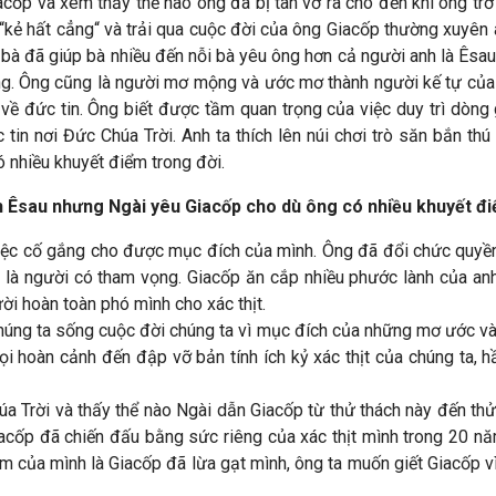
acốp và xem thấy thể nào ông đã bị tan vỡ ra cho đến khi ông trở
 “kẻ hất cẳng“ và trải qua cuộc đời của ông Giacốp thường xuyên
 bà đã giúp bà nhiều đến nỗi bà yêu ông hơn cả người anh là Êsa
ướng. Ông cũng là người mơ mộng và ước mơ thành người kế tự c
ức về đức tin. Ông biết được tầm quan trọng của việc duy trì dò
n nơi Đức Chúa Trời. Anh ta thích lên núi chơi trò săn bắn thú
 nhiều khuyết điểm trong đời.
ch Êsau nhưng Ngài yêu Giacốp cho dù ông có nhiều khuyết đi
việc cố gắng cho được mục đích của mình. Ông đã đổi chức quyề
là người có tham vọng. Giacốp ăn cắp nhiều phước lành của an
ời hoàn toàn phó mình cho xác thịt.
Chúng ta sống cuộc đời chúng ta vì mục đích của những mơ ước và
i hoàn cảnh đến đập vỡ bản tính ích kỷ xác thịt của chúng ta, h
a Trời và thấy thể nào Ngài dẫn Giacốp từ thử thách này đến thử
iacốp đã chiến đấu bằng sức riêng của xác thịt mình trong 20 
em của mình là Giacốp đã lừa gạt mình, ông ta muốn giết Giacốp vì