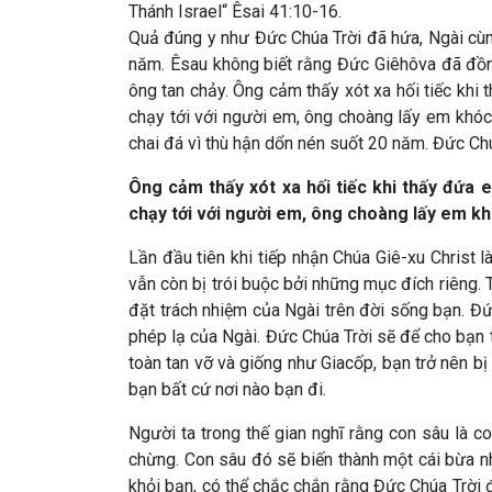
Thánh Israel“ Êsai 41:10-16.
Quả đúng y như Đức Chúa Trời đã hứa, Ngài cùn
năm. Êsau không biết rằng Đức Giêhôva đã đồng
ông tan chảy. Ông cảm thấy xót xa hối tiếc kh
chạy tới với người em, ông choàng lấy em khóc
chai đá vì thù hận dổn nén suốt 20 năm. Đức Chú
Ông cảm thấy xót xa hối tiếc khi thấy đứa
chạy tới với người em, ông choàng lấy em kh
Lần đầu tiên khi tiếp nhận Chúa Giê-xu Christ
vẫn còn bị trói buộc bởi những mục đích riêng.
đặt trách nhiệm của Ngài trên đời sống bạn. Đứ
phép lạ của Ngài. Đức Chúa Trời sẽ để cho bạn t
toàn tan vỡ và giống như Giacốp, bạn trở nên bị
bạn bất cứ nơi nào bạn đi.
Người ta trong thế gian nghĩ rằng con sâu là 
chừng. Con sâu đó sẽ biến thành một cái bừa nh
khỏi bạn, có thể chắc chắn rằng Đức Chúa Trời