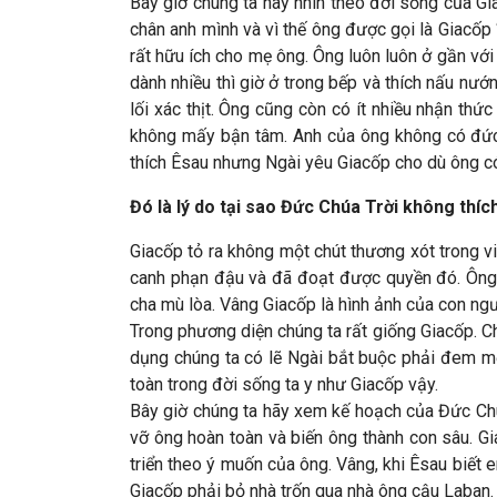
Bây giờ chúng ta hãy nhìn theo đời sống của Gi
chân anh mình và vì thế ông được gọi là Giacốp
rất hữu ích cho mẹ ông. Ông luôn luôn ở gần với
dành nhiều thì giờ ở trong bếp và thích nấu n
lối xác thịt. Ông cũng còn có ít nhiều nhận th
không mấy bận tâm. Anh của ông không có đức ti
thích Êsau nhưng Ngài yêu Giacốp cho dù ông có
Đó là lý do tại sao Đức Chúa Trời không thí
Giacốp tỏ ra không một chút thương xót trong 
canh phạn đậu và đã đoạt được quyền đó. Ông 
cha mù lòa. Vâng Giacốp là hình ảnh của con ngư
Trong phương diện chúng ta rất giống Giacốp. 
dụng chúng ta có lẽ Ngài bắt buộc phải đem mọ
toàn trong đời sống ta y như Giacốp vậy.
Bây giờ chúng ta hãy xem kế hoạch của Đức Chú
vỡ ông hoàn toàn và biến ông thành con sâu. G
triển theo ý muốn của ông. Vâng, khi Êsau biết 
Giacốp phải bỏ nhà trốn qua nhà ông cậu Laban.