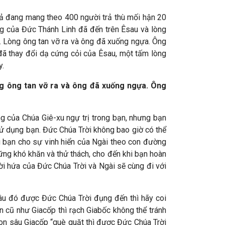
cả đang mang theo 400 người trả thù mối hận 20
ng của Đức Thánh Linh đã đến trên Êsau và lòng
. Lòng ông tan vỡ ra và ông đã xuống ngựa. Ông
đã thay đổi dạ cứng cỏi của Êsau, một tấm lòng
y.
ng ông tan vỡ ra và ông đã xuống ngựa. Ông
g của Chúa Giê-xu ngự trị trong bạn, nhưng bạn
xử dụng bạn. Đức Chúa Trời không bao giờ có thể
ng bạn cho sự vinh hiển của Ngài theo con đường
hững khó khăn và thử thách, cho đến khi bạn hoàn
lời hứa của Đức Chúa Trời và Ngài sẽ cùng đi với
sâu đó được Đức Chúa Trời đụng đến thì hãy coi
n cũ như Giacốp thì rạch Giabốc không thể tránh
on sâu Giacốp “què quặt thì được Đức Chúa Trời