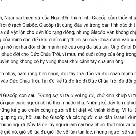
Ngài sai thiên sứ của Ngài đến thình lình, Giacốp cảm thấy như
Trời ở rạch Giabốc. Giacốp rất cứng đầu và trong bản tính xác th
a đã vật lộn cho đến lúc rạng đông, nhưng Giacốp vẫn không ch
êng của mình cho đến khi cuối cùng thiên sứ của Chúa đánh vào x
ng nhờ nơi hai đôi chân mạnh mẽ của ông đã tiêu tan. Ông đã bị 
phục đời cho Đức Chúa Trời, vì mưu mô cuối cùng của ông trong 
nguyền ông không có hy vọng thoát khỏi cánh tay của anh ông.
bén nhạy, hàm răng bén nhọn, đôi tay lừa đảo và đôi chân mạnh
 vào Đức Chúa Trời. Tại đó, kể từ đó trở đi Đức Chúa Trời đã đồn
 Giacốp con sâu: “Đừng sợ, vì ta ở với ngươi, chớ kinh khiếp vì t
nổi giận cùng ngươi sẽ hổ thẹn nhuốc nha. Những kẻ dấy lên nghị
hững kẻ giao chiến cùng ngươi sẽ bị diệt và thành không. Vì ta 
giúp ngươi, hỡi sâu bọ Giacốp và các người của dân Israel, đừn
huộc ngươi. Nầy ta sẽ lấy ngươi làm cái bừa nhọn, thật mới và có
 giê nó, gió sẽ lùa đi, gió lốc sẽ làm tan lạc, nhưng ngươi sẽ v