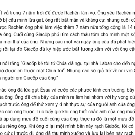
vất vả trong 7 năm trời để được Rachên làm vợ. Ông yêu Rachên 
iờ bị cậu minh lừa gạt, ông rất bất mãn và kháng cự, nhưng cuối 
ược Rachên ông phải làm việc thêm 7 năm nữa tổng cộng là 14 
 ông. Cuối cùng Giacốp phải tìm cách thâu tóm cho mình một số 
lại mọi thứ của ông. Nhưng sau một vài ngày ông cậu đã phát hi
ng rồi tại đó Giacốp đã ký hiệp ước bất tương xâm với với ông c
nói rằng “Giacốp kẻ tôi tớ Chúa đã ngụ tại nhà Laban cho đến ngày 
hờ được ơn trước mặt Chúa tôi“. Nhưng các sứ giả trở về nói với
hu người em Giacốp của ông.“
hế nào ông đã lừa gạt Êsau và cướp các phước lành con truởng, bâ
của ông. Ông đã chia bầy của mình ra làm hai nhóm với hy vọng 
rạch trước ông để thử xem ý định thực sự của người anh của ông 
ác con ông trước. Lúc bấy giờ khi ông biết chắc anh của ông muốn
đã áp dụng mưu đồ cuối cùng của ông, thực ra đó là một mưu đồ 
a riêng ông. Khi ông ở lại một mình bên này rạch Giabốc, tôi có 
 cứ đi trước đi, ông đã thu mình xuống và lưu lại bên này rạch 