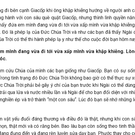
g đi bên cạnh Giacốp khi ông khập khiễng hướng về người anh 
 hành với con sâu què quặt Giacốp, nhưng thình lình quyền nă
i thấy đứa em mình đang vừa đi tới vừa xấp mình vừa khập khiễng
. Đó là phép lạ của Đức Chúa Trời và như các bạn đã thấy Ngài 
a Trời có thể thi hành phép lạ y như thế cho cuộc đời bạn hôm na
 em mình đang vừa đi tới vừa xấp mình vừa khập khiễng. Lò
óc.
 làm cứu Chúa của mình các bạn giống như Giacốp. Bạn có sự sốn
 Trong tình trạng đó Đức Chúa Trời không bao giờ có thể thực sự 
c Chúa Trời phải bẻ gãy ý chí của bạn trước khi Ngài có thể dù
rải qua lửa và nước nhiều lần và Ngài để cho bạn đối diện với n
 nghiền ép và trở thành “một con sâu“. Lúc đó bạn sẽ nhớ những 
con vật yếu đuối đáng thương và điều đó là thật, nhưng khi con 
ọn, thật mới và có răng bén. Bao lâu bạn còn sống theo tinh thầ
 đang đụng đến và đang rèn luyện sửa dạy bạn. Phước thay cho c