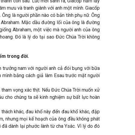
 thành con sâu. Lúc mới sanh ra, Giacốp nắm lấy
 âm mưu và tranh giành với anh một mình. Giacốp
u. Ông là người phần nào có bản tính phụ nữ. Ông
ủa Abraham. Mặc dầu đường lối của ông là đường
ng giống Abraham, một việc mà người anh của ông
 hoang. Đó là lý do tại sao Đức Chúa Trời không
ểm trong đời.
n trưởng nam với người anh cả đói bụng với bữa
h mình bằng cách giả làm Esau trước mặt người
 tham vọng xác thịt. Nếu Đức Chúa Trời muốn xử
ầu cho chúng ta sẽ kinh nghiệm sự bất lực hoàn
 thách khác, đau khổ này đến đau khổ khác, đập
năm, nhưng mọi kế hoạch của ông đều không phát
 đã dành lại phước lành từ cha Ysác. Vì lý do đó