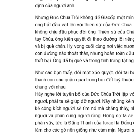
định của người anh.
Nhưng Đức Chúa Trời không để Giacốp một mình, 
ông bắt đầu vật lộn với thiên sứ của Đức Chúa 
không chịu đầu phục đời ông. Thiên sứ của Chú
tay Chúa, ông kiên quyết đi theo đường lối ri
và bị què chân. Hy vọng cuối cùng nơi việc nươ
con đường nào thoát thân, nhưng hoàn toàn đầu 
thất bại. Ông đã bị què và trong tình trạng tật 
Như các bạn thấy, đôi mắt xảo quyệt, đôi tai 
thành con sâu quằn quại trong bụi đất tuỳ thuộc
chung với nhau.
Hãy nghe lời tuyên bố của Đức Chúa Trời lập với
ngươi, phải ta sẽ giúp đỡ ngươi. Nầy những kẻ 
kẻ công kích người sẽ tìm nó mà chẳng thấy, n
ngươi và phán cùng ngươi rằng: Đừng sợ ta sẽ 
phán vậy, tức là Đấng Thánh của Israel là Đấng c
làm cho các gò nên giống như cám mịn. Ngươi sẽ