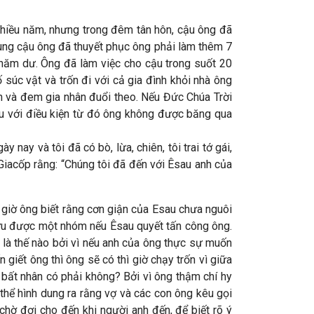
nhiều năm, nhưng trong đêm tân hôn, cậu ông đã
cùng cậu ông đã thuyết phục ông phải làm thêm 7
năm dư. Ông đã làm việc cho cậu trong suốt 20
súc vật và trốn đi với cả gia đình khỏi nhà ông
ện và đem gia nhân đuổi theo. Nếu Đức Chúa Trời
ậu với điều kiện từ đó ông không được băng qua
nay và tôi đã có bò, lừa, chiên, tôi trai tớ gái,
 Giacốp rằng: “Chúng tôi đã đến với Êsau anh của
y giờ ông biết rằng cơn giận của Esau chưa nguôi
cứu được một nhóm nếu Êsau quyết tấn công ông.
là thế nào bởi vì nếu anh của ông thực sự muốn
 giết ông thì ông sẽ có thì giờ chạy trốn vì giữa
bất nhân có phải không? Bởi vì ông thậm chí hy
thể hình dung ra rằng vợ và các con ông kêu gọi
chờ đợi cho đến khi người anh đến, để biết rõ ý