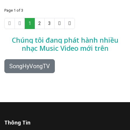
Page 1 of 3
1
2
3
Chúng tôi đang phát hành nhiều
nhạc
Music Video mới trên
SongHyVongTV
Thông Tin