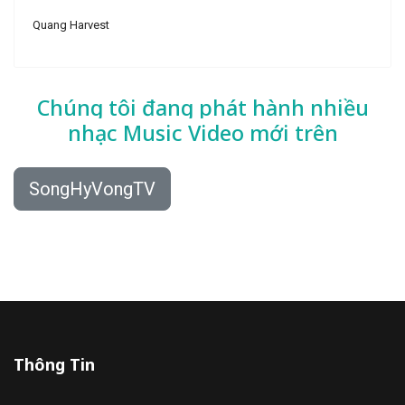
Quang Harvest
Chúng tôi đang phát hành nhiều
nhạc
Music Video mới trên
SongHyVongTV
Thông Tin