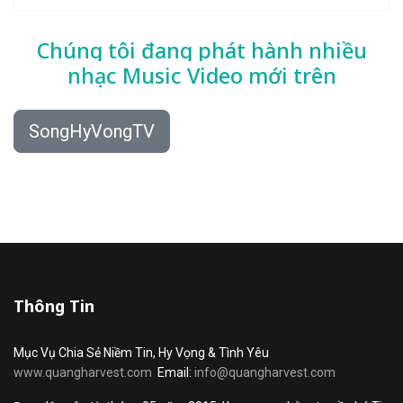
Chúng tôi đang phát hành nhiều
nhạc
Music Video mới trên
SongHyVongTV
Thông Tin
Mục Vụ Chia Sẻ Niềm Tin, Hy Vọng & Tình Yêu
www.quangharvest.com
Email:
info@quangharvest.com