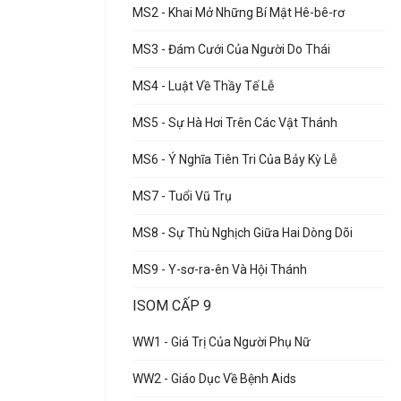
MS2 - Khai Mở Những Bí Mật Hê-bê-rơ
MS3 - Đám Cưới Của Người Do Thái
MS4 - Luật Về Thầy Tế Lễ
MS5 - Sự Hà Hơi Trên Các Vật Thánh
MS6 - Ý Nghĩa Tiên Tri Của Bảy Kỳ Lễ
MS7 - Tuổi Vũ Trụ
MS8 - Sự Thù Nghịch Giữa Hai Dòng Dõi
MS9 - Y-sơ-ra-ên Và Hội Thánh
ISOM CẤP 9
WW1 - Giá Trị Của Người Phụ Nữ
WW2 - Giáo Dục Về Bệnh Aids