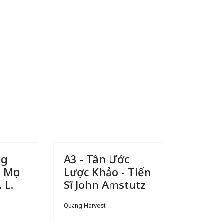
ng
A3 - Tân Ước
 Mục
Lược Khảo - Tiến
 L.
Sĩ John Amstutz
Quang Harvest