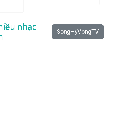
hiều
nhạc
SongHyVongTV
n