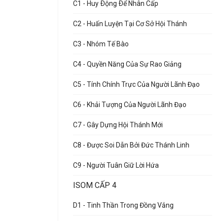
C1 - Huy Ðộng Ðể Nhân Cấp
C2 - Huấn Luyện Tại Cơ Sở Hội Thánh
C3 - Nhóm Tế Bào
C4 - Quyền Năng Của Sự Rao Giảng
C5 - Tính Chính Trực Của Người Lãnh Đạo
C6 - Khải Tượng Của Người Lãnh Đạo
C7 - Gây Dựng Hội Thánh Mới
C8 - Được Soi Dẫn Bởi Đức Thánh Linh
C9 - Người Tuân Giữ Lời Hứa
ISOM CẤP 4
D1 - Tinh Thần Trong Đồng Vắng