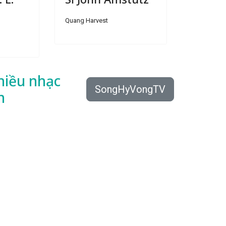
Quang Harvest
hiều
nhạc
SongHyVongTV
n