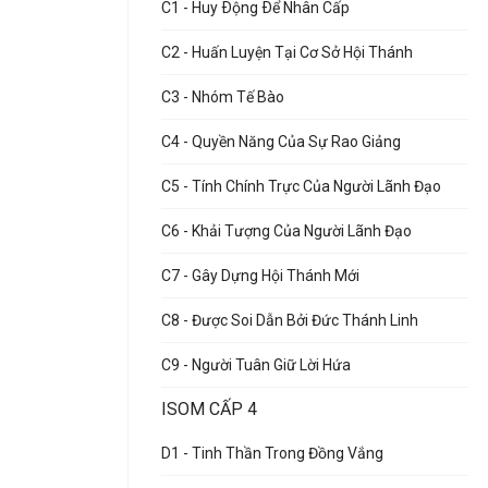
C1 - Huy Ðộng Ðể Nhân Cấp
C2 - Huấn Luyện Tại Cơ Sở Hội Thánh
C3 - Nhóm Tế Bào
C4 - Quyền Năng Của Sự Rao Giảng
C5 - Tính Chính Trực Của Người Lãnh Đạo
C6 - Khải Tượng Của Người Lãnh Đạo
C7 - Gây Dựng Hội Thánh Mới
C8 - Được Soi Dẫn Bởi Đức Thánh Linh
C9 - Người Tuân Giữ Lời Hứa
ISOM CẤP 4
D1 - Tinh Thần Trong Đồng Vắng