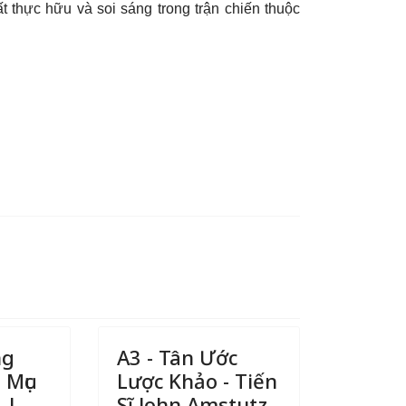
ất thực hữu và soi sáng trong trận chiến thuộc
ng
A3 - Tân Ước
 Mục
Lược Khảo - Tiến
 L.
Sĩ John Amstutz