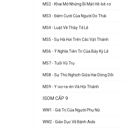
MS2 - Khai Mở Những Bí Mật Hê-bê-rơ
MS3 - Đám Cưới Của Người Do Thái
MS4 - Luật Về Thầy Tế Lễ
MS5 - Sự Hà Hơi Trên Các Vật Thánh
MS6 - Ý Nghĩa Tiên Tri Của Bảy Kỳ Lễ
MS7 - Tuổi Vũ Trụ
MS8 - Sự Thù Nghịch Giữa Hai Dòng Dõi
MS9 - Y-sơ-ra-ên Và Hội Thánh
ISOM CẤP 9
WW1 - Giá Trị Của Người Phụ Nữ
WW2 - Giáo Dục Về Bệnh Aids