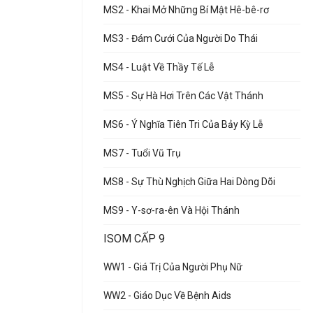
MS2 - Khai Mở Những Bí Mật Hê-bê-rơ
MS3 - Đám Cưới Của Người Do Thái
MS4 - Luật Về Thầy Tế Lễ
MS5 - Sự Hà Hơi Trên Các Vật Thánh
MS6 - Ý Nghĩa Tiên Tri Của Bảy Kỳ Lễ
MS7 - Tuổi Vũ Trụ
MS8 - Sự Thù Nghịch Giữa Hai Dòng Dõi
MS9 - Y-sơ-ra-ên Và Hội Thánh
ISOM CẤP 9
WW1 - Giá Trị Của Người Phụ Nữ
WW2 - Giáo Dục Về Bệnh Aids