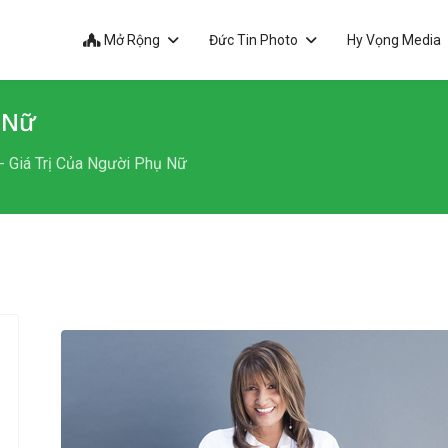
Mở Rộng
Đức Tin Photo
Hy Vọng Media
 Nữ
 Giá Trị Của Người Phụ Nữ