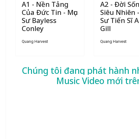
A1 - Nền Tảng
A2 - Đời Số
Của Đức Tin - Mục
Siêu Nhiên -
Sư Bayless
Sư Tiến Sĩ A.
Conley
Gill
Quang Harvest
Quang Harvest
Chúng tôi đang phát hành n
Music Video mới trê