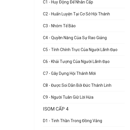
C1 - Huy Ðộng Ðể Nhân Cấp
C2 - Huấn Luyện Tại Cơ Sở Hội Thánh
C3 - Nhóm Tế Bào
C4 - Quyền Năng Của Sự Rao Giảng
C5 - Tính Chính Trực Của Người Lãnh Đạo
C6 - Khải Tượng Của Người Lãnh Đạo
C7 - Gây Dựng Hội Thánh Mới
C8 - Được Soi Dẫn Bởi Đức Thánh Linh
C9 - Người Tuân Giữ Lời Hứa
ISOM CẤP 4
D1 - Tinh Thần Trong Đồng Vắng