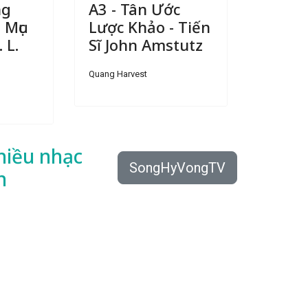
ng
A3 - Tân Ước
 Mục
Lược Khảo - Tiến
 L.
Sĩ John Amstutz
Quang Harvest
hiều
nhạc
SongHyVongTV
n