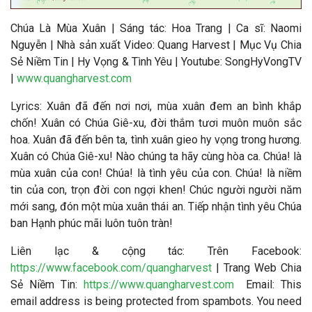
Chúa Là Mùa Xuân | Sáng tác: Hoa Trang | Ca sĩ: Naomi
Nguyễn | Nhà sản xuất Video: Quang Harvest | Mục Vụ Chia
Sẻ Niềm Tin | Hy Vọng & Tình Yêu | Youtube: SongHyVongTV
|
www.quangharvest.com
Lyrics: Xuân đã đến nơi nơi, mùa xuân đem an bình khắp
chốn! Xuân có Chúa Giê-xu, đời thắm tươi muôn muôn sắc
hoa. Xuân đã đến bên ta, tình xuân gieo hy vọng trong hương.
Xuân có Chúa Giê-xu! Nào chúng ta hãy cùng hòa ca. Chúa! là
mùa xuân của con! Chúa! là tình yêu của con. Chúa! là niềm
tin của con, trọn đời con ngợi khen! Chúc người người năm
mới sang, đón một mùa xuân thái an. Tiếp nhận tình yêu Chúa
ban Hạnh phúc mãi luôn tuôn tràn!
Liên lạc & cộng tác: Trên Facebook:
https://www.facebook.com/quangharvest
| Trang Web Chia
Sẻ Niềm Tin:
https://www.quangharvest.com
Email:
This
email address is being protected from spambots. You need