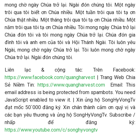
mong chờ ngày Chúa trở lại. Ngài đón chúng tôi. Một ngày
trôi qua tôi biết ơn Chúa nhiều. Một tuần trôi qua tôi tạ ơn
Chúa thật nhiều. Một tháng trôi qua tôi tạ ơn Chúa nhiều. Một
năm trôi qua tôi tạ ơn Chúa nhiều. Tôi mong ngày Chúa trở lại
Chúa đón tôi và tôi mong ngày Chúa trở lại. Chúa đón gia
đình tôi và anh em của tôi và Hội Thánh Ngài. Tôi luôn yêu
Ngài, mong chờ ngày Chúa trở lại. Tôi luôn mong chờ ngày
Chúa trở lại. Ngài đón chúng tôi.
Liên lạc & cộng tác: Trên Facebook:
https://www.facebook.com/quangharvest
| Trang Web Chia
Sẻ Niềm Tin:
https://www.quangharvest.com
Email:
This
email address is being protected from spambots. You need
JavaScript enabled to view it.
| Xin ủng hộ SongHyVongTv
đạt mốc 50`000 đăng ký. Xin chân thành cảm ơn quý vị và
các bạn yêu thương và ủng hộ SongHyVongTv. Subscribe /
nhấp để đăng ký:
https://www.youtube.com/c/songhyvongtv