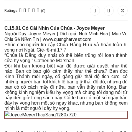
Ratings
(0)
C
.15.01
Có Cái Nhìn Của Chúa
- Joyce Meyer
Người Dạy: Joyce Meyer | Dịch giả: Ngô Minh Hòa | Mục Vụ
Chia Sẻ Niềm Tin | www.quangharvest.com
Phúc cho người tin cậy Chúa Hằng Hữu và hoàn toàn hi
vọng nơi Ngài. Giê-rê-mi 17:7
“Chúa là Đấng duy nhất có thể biến trũng rối loạn thành
cửa hy vọng.” Catherine Marshall
Đôi khi bạn không biết vấn đề được giải quyết như thế
nào. Bạn có bao giờ cảm thấy như thế chưa? Bạn đọc
Kinh Thánh mỗi ngày, cố gắng giữ thái độ tích cực, có
những người bạn tốt khích lệ bạn giữ thái độ đó, nhưng dù
bạn có cố cách mấy đi nữa, bạn vẫn thấy nản lòng. Bạn
không kinh nghiệm kiểu hy vọng mà chúng tôi đang nói từ
nảy đến giờ trong sách này. Có lẽ bạn có một số ngày tràn
đầy hy vọng hơn một số ngày khác, nhưng bạn không xem
mình là một người đầy hy vọng.