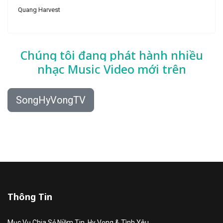
Quang Harvest
Chúng tôi đang phát hành nhiều
nhạc
Music Video mới trên
SongHyVongTV
Thông Tin
Mục Vụ Chia Sẻ Niềm Tin, Hy Vọng & Tình Yêu