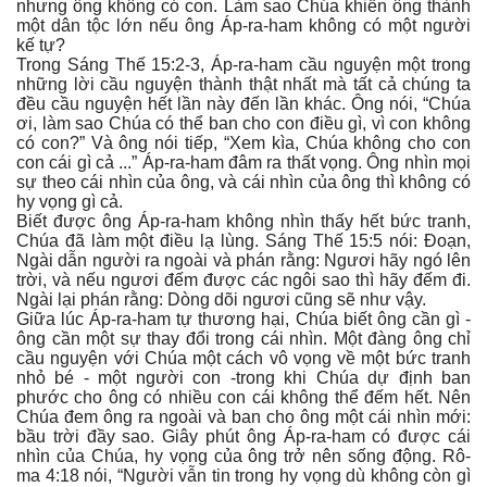
nhưng ông không có con. Làm sao Chúa khiến ông thành
một dân tộc lớn nếu ông Áp-ra-ham không có một người
kế tự?
Trong Sáng Thế 15:2-3, Áp-ra-ham cầu nguyện một trong
những lời cầu nguyện thành thật nhất mà tất cả chúng ta
đều cầu nguyện hết lần này đến lần khác. Ông nói, “Chúa
ơi, làm sao Chúa có thể ban cho con điều gì, vì con không
có con?” Và ông nói tiếp, “Xem kìa, Chúa không cho con
con cái gì cả ...” Áp-ra-ham đâm ra thất vọng. Ông nhìn mọi
sự theo cái nhìn của ông, và cái nhìn của ông thì không có
hy vọng gì cả.
Biết được ông Áp-ra-ham không nhìn thấy hết bức tranh,
Chúa đã làm một điều lạ lùng. Sáng Thế 15:5 nói: Đoạn,
Ngài dẫn người ra ngoài và phán rằng: Ngươi hãy ngó lên
trời, và nếu ngươi đếm được các ngôi sao thì hãy đếm đi.
Ngài lại phán rằng: Dòng dõi ngươi cũng sẽ như vậy.
Giữa lúc Áp-ra-ham tự thương hại, Chúa biết ông cần gì -
ông cần một sự thay đổi trong cái nhìn. Một đàng ông chỉ
cầu nguyện với Chúa một cách vô vọng về một bức tranh
nhỏ bé - một người con -trong khi Chúa dự định ban
phước cho ông có nhiều con cái không thể đếm hết. Nên
Chúa đem ông ra ngoài và ban cho ông một cái nhìn mới:
bầu trời đầy sao. Giây phút ông Áp-ra-ham có được cái
nhìn của Chúa, hy vọng của ông trở nên sống động. Rô-
ma 4:18 nói, “Người vẫn tin trong hy vọng dù không còn gì