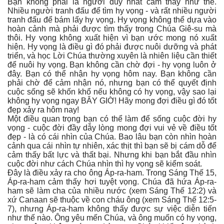
Bạn không phải là người duy nhất cảm thấy như thế.
Nhiều người tranh đấu để tìm hy vọng - và rất nhiều người
tranh đấu để bám lấy hy vọng. Hy vọng không thể dựa vào
hoàn cảnh mà phải được tìm thấy trong Chúa Giê-su mà
thôi. Hy vọng không xuất hiện vì bạn ước mong nó xuất
hiện. Hy vọng là điều gì đó phải được nuôi dưỡng và phát
triển, và học Lời Chúa thường xuyên là nhiên liệu cần thiết
để nuôi hy vọng. Bạn không cần chờ đợi - hy vọng luôn ở
đây. Bạn có thể nhận hy vọng hôm nay. Bạn không cần
phải chờ để cảm nhận nó, nhưng bạn có thể quyết định
cuộc sống sẽ khốn khổ nếu không có hy vọng, vậy sao lại
không hy vọng ngay BÂY GIỜ! Hãy mong đợi điều gì đó tốt
đẹp xảy ra hôm nay!
Một điều quan trọng bạn có thể làm để sống cuộc đời hy
vọng - cuộc đời đầy dẫy lòng mong đợi vui vẻ về điều tốt
đẹp - là có cái nhìn của Chúa. Bao lâu bạn còn nhìn hoàn
cảnh qua cái nhìn tự nhiên, xác thịt thì bạn sẽ bị cám dỗ để
cảm thấy bất lực và thất bại. Nhưng khi bạn bắt đầu nhìn
cuộc đời như cách Chúa nhìn thì hy vọng sẽ kiểm soát.
Đây là điều xảy ra cho ông Áp-ra-ham. Trong Sáng Thế 15,
Áp-ra-ham cảm thấy hơi tuyệt vọng. Chúa đã hứa Áp-ra-
ham sẽ làm cha của nhiều nước (xem Sáng Thế 12:2) và
xứ Canaan sẽ thuộc về con cháu ông (xem Sáng Thế 12:5-
7), nhưng Áp-ra-ham không thấy được sự việc diễn tiến
như thế nào. Ông yêu mến Chúa, và ông muốn có hy vọng,