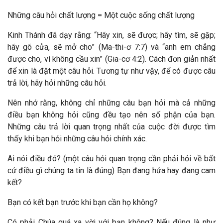
Những câu hỏi chất lượng = Một cuộc sống chất lượng
Kinh Thánh đã dạy rằng: “Hãy xin, sẽ được; hãy tìm, sẽ gặp;
hãy gõ cửa, sẽ mở cho” (Ma-thi-ơ 7:7) và “anh em chẳng
được cho, vì không cầu xin” (Gia-cơ 4:2). Cách đơn giản nhất
để xin là đặt một câu hỏi. Tương tự như vậy, để có được câu
trả lời, hãy hỏi những câu hỏi.
Nên nhớ rằng, không chỉ những câu bạn hỏi mà cả những
điều bạn không hỏi cũng đều tạo nên số phận của bạn.
Những câu trả lời quan trọng nhất của cuộc đời được tìm
thấy khi bạn hỏi những câu hỏi chính xác.
Ai nói điều đó? (một câu hỏi quan trọng cần phải hỏi về bất
cứ điều gì chúng ta tin là đúng) Bạn đang hứa hay đang cam
kết?
Bạn có kết bạn trước khi bạn cần họ không?
Có phải Chúa quá xa vời với bạn không? Nếu đúng là như