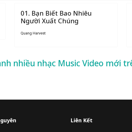
01. Bạn Biết Bao Nhiêu
Người Xuất Chúng
Quang Harvest
ành nhiều
nhạc
Music Video mới tr
Nguyên
Liên Kết