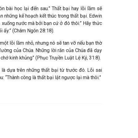
òn bài học lại đến sau.” Thất bại hay lỗi lầm sẽ
ạn những kế hoạch kết thúc trong thất bại. Edwin
ã xuống nước mà bởi bạn cứ ở đó thôi.” Hãy thức
ối ấy.” (Châm Ngôn 28:18).
i một lỗi lầm nhỏ, nhưng nó sẽ tan vỡ nếu bạn thờ
 đường của Chúa. Những lời răn của Chúa đã dạy
 chớ kinh khủng” (Phục Truyền Luật Lệ Ký, 31:8).
à dựa trên những thất bại từ trước đó. Lỗi sai
 “Thành công là thất bại lật ngược lại mà thôi.”