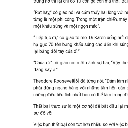
trứng nở thì lại chỉ có 10 con gà con mà thôi. Bà
“Rất hay,” cô giáo nói và cảm thấy hài lòng với 
từng là một phi công. Trong một trận chiến, máy
một khẩu súng và một ngọn mác”.
“Tiếp tục đi,” cô giáo tò mò. Dì Karen uống hết 
hạ gục 70 tên bằng khẩu súng cho đến khi súng 
lại bằng đôi tay của dì.”
“Chúa ơi,” cô giáo nói một cách sợ hãi, “Vậy th
đang say ạ.”
Theodore Roosevelt[6] đã từng nói: “Dám làm nhữ
phải đứng ngang hàng với những tâm hồn cằn cỗ
những điều liều lĩnh nhất bạn có thể làm trong đ
Thất bại thực sự là một cơ hội để bắt đầu lại 
sự đổ vỡ.
Việc bạn thất bại còn tốt hơn nhiều so với việc