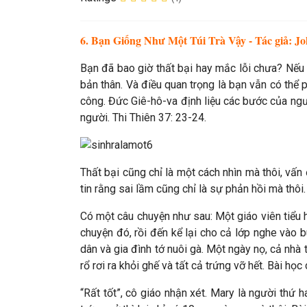
6. Bạn Giống Như Một Túi Trà Vậy - Tác giả: J
Bạn đã bao giờ thất bại hay mắc lỗi chưa? Nếu c
bản thân. Và điều quan trọng là bạn vẫn có thể p
công. Đức Giê-hô-va định liệu các bước của ngư
người. Thi Thiên 37: 23-24.
Thất bại cũng chỉ là một cách nhìn mà thôi, vấ
tin rằng sai lầm cũng chỉ là sự phản hồi mà thôi
Có một câu chuyện như sau: Một giáo viên tiểu 
chuyện đó, rồi đến kể lại cho cả lớp nghe vào 
dân và gia đình tớ nuôi gà. Một ngày nọ, cả nhà 
rổ rơi ra khỏi ghế và tất cả trứng vỡ hết. Bài họ
“Rất tốt”, cô giáo nhận xét. Mary là người thứ 