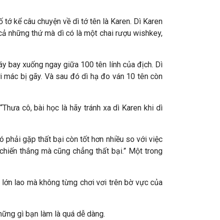
 tớ kể câu chuyện về dì tớ tên là Karen. Dì Karen
 cả những thứ mà dì có là một chai rượu wishkey,
máy bay xuống ngay giữa 100 tên lính của địch. Dì
i mác bị gãy. Và sau đó dì hạ đo ván 10 tên còn
Thưa cô, bài học là hãy tránh xa dì Karen khi dì
 phải gặp thất bại còn tốt hơn nhiều so với việc
chiến thắng mà cũng chẳng thất bại.” Một trong
 lớn lao mà không từng chơi vơi trên bờ vực của
hững gì bạn làm là quá dễ dàng.