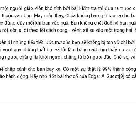
một người giáo viên khó tính bởi bài kiểm tra thì đưa ra trước c
ùy thuộc vào bạn. May mắn thay, Chúa không bao giờ tạo ra cho b
việc đứng dậy mỗi khi bạn vấp ngã. Bạn không chết đuối vì bạn ng
rỗi; còn ai đi theo lối cách cong - vênh sẽ sa vào một trong hai l
quên đi những tiểu tiết. Ước mơ của bạn sẽ không bị tan vỡ chỉ bở
ải vượt qua những thất bại và lỗi lầm bằng cách tìm thấy sự soi
ng ngươi, chẳng lìa khỏi ngươi, chẳng từ bỏ ngươi đâu. Chớ sợ, và
hể chắp cánh cho bạn bay xa. Có một sự thật là 99% thành công l
o hành động. Hãy nhớ đến bài thơ cổ của Edgar A. Guest[9] có câu: