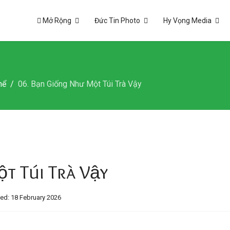
Mở Rộng
Đức Tin Photo
Hy Vọng Media
hể
06. Bạn Giống Như Một Túi Trà Vậy
t Túi Trà Vậy
ed: 18 February 2026