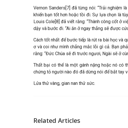
Vernon Sanders[7] đã từng nói: “Trải nghiệm là 
khiến bạn tốt hơn hoặc tồi đi. Sự lựa chọn là t
Louis Cole[8] đã viết rằng: “Thành công cốt ở 
dậy và bước đi. “Ai ăn ở ngay thẳng sẽ được cứu 
Cách tốt nhất để bước tiếp là rút ra bài học và 
ơ và coi như mình chẳng mắc lỗi gì cả. Bạn ph
rằng: “Đức Chúa sẽ đi trước ngươi, Ngài sẽ ở cù
Thất bại có thể là một gánh nặng hoặc nó có t
chứng tỏ người nào đó đã dừng nói để bắt tay và
Lửa thử vàng, gian nan thử sức.
Related Articles