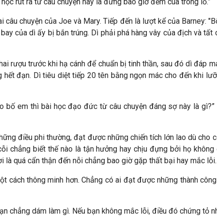
i học rút ra từ câu chuyện này là đừng bao giờ đếm cua trong lỗ.”
hai câu chuyện của Joe và Mary. Tiếp đến là lượt kể của Barney: "Bố
 bay của dì ấy bị bắn trúng. Dì phải phá hàng vây của địch và tất
chai rượu trước khi hạ cánh để chuẩn bị tinh thần, sau đó dì đáp 
hết đạn. Dì tiêu diệt tiếp 20 tên bằng ngọn mác cho đến khi lưỡ
eo bố em thì bài học đạo đức từ câu chuyện đáng sợ này là gì?” “
ng điều phi thường, đạt được những chiến tích lớn lao dù cho có
i chẳng biết thế nào là tận hưởng hay chịu đựng bởi họ không 
ời là quá cẩn thận đến nỗi chẳng bao giờ gặp thất bại hay mắc lỗi.
một cách thông minh hơn. Chẳng có ai đạt được những thành công
 bạn chẳng dám làm gì. Nếu bạn không mắc lỗi, điều đó chứng tỏ n