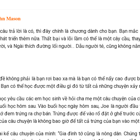
ohn Mason
âu trả lời là có, thì đây chính là chương dành cho bạn. Bạn mắc 
hát triển thêm nữa. Thất bại và lỗi lầm có thể là một cây cầu, th
ời, và Ngài thích đường lối người… Dẫu người té, cũng không nằm
n đề không phải là bạn rơi bao xa mà là bạn có thể nẩy cao được 
. Bạn có thể học được một điều gì đó từ tất cả những chuyện xảy r
học yêu cầu các em học sinh về hỏi cha mẹ một câu chuyện của chí
buổi học hôm sau. Vào buổi học ngày hôm sau, Joe là người đầu 
tớ đem trứng ra chợ bán. Trứng được để vào rổ đặt ở ghế trước củ
c của câu chuyện là không bao giờ để tất cả trứng của bạn vào một 
hai kể câu chuyện của mình: “Gia đình tớ cũng là nông dân. Chúng 