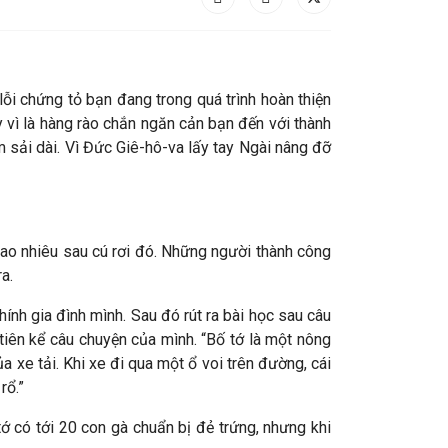
lỗi chứng tỏ bạn đang trong quá trình hoàn thiện
ay vì là hàng rào chắn ngăn cản bạn đến với thành
 sải dài. Vì Đức Giê-hô-va lấy tay Ngài nâng đỡ
bao nhiêu sau cú rơi đó. Những người thành công
a.
nh gia đình mình. Sau đó rút ra bài học sau câu
tiên kể câu chuyện của mình. “Bố tớ là một nông
a xe tải. Khi xe đi qua một ổ voi trên đường, cái
rổ.”
tớ có tới 20 con gà chuẩn bị đẻ trứng, nhưng khi