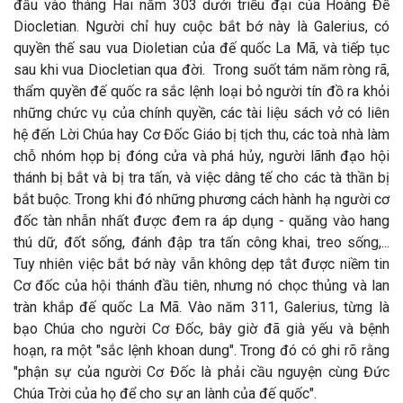
đầu vào tháng Hai năm 303 dưới triều đại của Hoàng Đế
Diocletian. Người chỉ huy cuộc bắt bớ này là Galerius, có
quyền thế sau vua Dioletian của đế quốc La Mã, và tiếp tục
sau khi vua Diocletian qua đời.
Trong suốt tám năm ròng rã,
thẩm quyền đế quốc ra sắc lệnh loại bỏ người tín đồ ra khỏi
những chức vụ của chính quyền, các tài liệu sách vở có liên
hệ đến Lời Chúa hay Cơ Đốc Giáo bị tịch thu, các toà nhà làm
chỗ nhóm họp bị đóng cửa và phá hủy, người lãnh đạo hội
thánh bị bắt và bị tra tấn, và việc dâng tế cho các tà thần bị
bắt buộc. Trong khi đó những phương cách hành hạ người cơ
đốc tàn nhẫn nhất được đem ra áp dụng - quăng vào hang
thú dữ, đốt sống, đánh đập tra tấn công khai, treo sống,...
Tuy nhiên việc bắt bớ này vẫn không dẹp tắt được niềm tin
Cơ đốc của hội thánh đầu tiên, nhưng nó chọc thủng và lan
tràn khắp đế quốc La Mã. Vào năm 311, Galerius, từng là
bạo Chúa cho người Cơ Đốc, bây giờ đã già yếu và bệnh
hoạn, ra một "sắc lệnh khoan dung". Trong đó có ghi rõ rằng
"phận sự của người Cơ Đốc là phải cầu nguyện cùng Đức
Chúa Trời của họ để cho sự an lành của đế quốc".