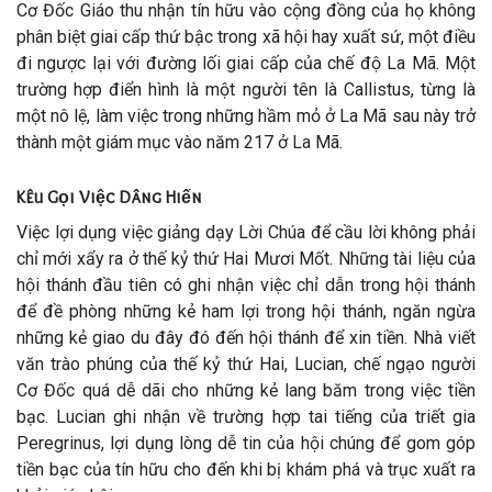
Cơ Đốc Giáo thu nhận tín hữu vào cộng đồng của họ không
phân biệt giai cấp thứ bậc trong xã hội hay xuất sứ, một điều
đi ngược lại với đường lối giai cấp của chế độ La Mã. Một
trường hợp điển hình là một người tên là Callistus, từng là
một nô lệ, làm việc trong những hầm mỏ ở La Mã sau này trở
thành một giám mục vào năm 217 ở La Mã.
Kêu Gọi Việc Dâng Hiến
Việc lợi dụng việc giảng dạy Lời Chúa để cầu lời không phải
chỉ mới xẩy ra ở thế kỷ thứ Hai Mươi Mốt. Những tài liệu của
hội thánh đầu tiên có ghi nhận việc chỉ dẫn trong hội thánh
để đề phòng những kẻ ham lợi trong hội thánh, ngăn ngừa
những kẻ giao du đây đó đến hội thánh để xin tiền. Nhà viết
văn trào phúng của thế kỷ thứ Hai, Lucian, chế ngạo người
Cơ Đốc quá dễ dãi cho những kẻ lang băm trong việc tiền
bạc. Lucian ghi nhận về trường hợp tai tiếng của triết gia
Peregrinus, lợi dụng lòng dễ tin của hội chúng để gom góp
tiền bạc của tín hữu cho đến khi bị khám phá và trục xuất ra