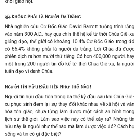
khỏi giáo hội.
3/4 Không Phải Là Người Da Trắng
Nhà nghiên cứu Cơ Đốc Giáo David Barrett tường trình rằng
vào năm 300 A.D., hay qua chín thế hệ kể từ thời Chúa Giê-xu
giảng đạo, thế giới có khoảng 10.4% Cơ Đốc Giáo trong đó
có 66.4% không phải là người da trắng. Lời Chúa đã được
phiên dịch ra hơn mười thứ tiếng. Có hơn 400,000 người, hay
một trong 200 người tín đồ kể từ thời Chúa Giê-xu, là người
tuẩn đạo vì danh Chúa.
Người Tín Hữu Đầu Tiên Như Thế Nào?
Người tín hữu đầu tiên trong ba thế kỷ đầu sau khi Chúa Giê-
xu phục sinh đem lại sự thay đổi khác nhau về xã hội và văn
hóa tôn giáo, chưa từng làm được một cách an bình trong
lịch sử thế giới. Làm sao việc này có thể xảy ra? Những tín
hữu này là người như thế nào mà làm được việc đó? Cách họ
sống và tin có gì đặc biệt?