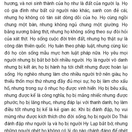
hương, và nơi sinh thành của họ như là đất của người lạ. Họ
có gia đình như bất cứ người nào khác, sanh con đẻ cái;
nhưng họ không có tàn sát dòng dõi của họ. Họ cùng ngồi
chung một bàn, nhưng không ngủ chung một giường. Họ
bằng xương bằng thịt, nhưng họ không sống theo sự đòi hỏi
của xát thịt. Họ sống cuộc đời trên đất, nhưng họ thật sự là
công dân thiên quốc. Họ tuân theo pháp luật, nhưng cùng lúc
đó họ còn sống mẫu mực hơn luật pháp nữa. Họ yêu mọi
người nhưng bị bắt bớ bởi nhiều người. Họ là người vô danh
nhưng bị kết án; họ bị hành hạ tới chết nhưng được hoàn lại
sống. Họ nghèo nhưng làm cho nhiều người trở nên giàu; họ
thiếu thốn mọi thứ nhưng đầy đủ mọi sự; họ bị làm cho xấu
hổ, nhưng trong sự ô nhục họ được vinh hiển. Họ bị bêu xấu,
nhưng được kể là công nghĩa; họ bị mắng nhiếc nhưng được
phước; họ bị lăng nhục, nhưng đáp lại với thanh danh; họ làm
điều tốt nhưng bị kể là kẻ gian ác. Khi bị đánh đập, họ vui
mừng như được kích thích cho đời sống; họ bị người Do Thái
đánh đập như người lạ và họ bị người Hy Lạp bắt bớ; nhưng
những người ghét họ không có lý do nào chánh đáng để ghét