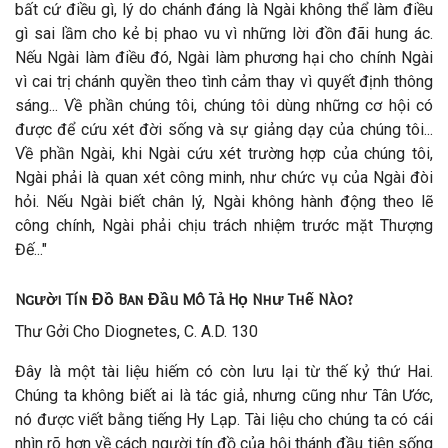
bất cứ điều gì, lý do chánh đáng là Ngài không thể làm điều
gì sai lầm cho kẻ bị phao vu vì những lời đồn đãi hung ác.
Nếu Ngài làm điều đó, Ngài làm phương hại cho chính Ngài
vì cai trị chánh quyền theo tình cảm thay vì quyết định thông
sáng... Về phần chúng tôi, chúng tôi dùng những cơ hội có
được để cứu xét đời sống và sự giảng dạy của chúng tôi...
Về phần Ngài, khi Ngài cứu xét trường hợp của chúng tôi,
Ngài phải là quan xét công minh, như chức vụ của Ngài đòi
hỏi. Nếu Ngài biết chân lý, Ngài không hành động theo lẽ
công chính, Ngài phải chịu trách nhiệm trước mặt Thượng
Đế..."
Người Tín Đồ Ban Đầu Mô Tả Họ Như Thế Nào?
Thư Gởi Cho Diognetes, C. A.D. 130
Đây là một tài liệu hiếm có còn lưu lại từ thế kỷ thứ Hai.
Chúng ta không biết ai là tác giả, nhưng cũng như Tân Ước,
nó được viết bằng tiếng Hy Lạp. Tài liệu cho chúng ta có cái
nhìn rõ hơn về cách người tín đồ của hội thánh đầu tiên sống