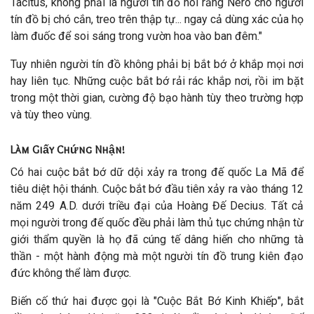
Tacitus, không phải là người tín đồ nói rằng Nero cho người
tín đồ bị chó cắn, treo trên thập tự... ngay cả dùng xác của họ
làm đuốc để soi sáng trong vườn hoa vào ban đêm."
Tuy nhiên người tín đồ không phải bị bắt bớ ở khắp mọi nơi
hay liên tục. Những cuộc bắt bớ rải rác khắp nơi, rồi im bặt
trong một thời gian, cường độ bạo hành tùy theo trường hợp
và tùy theo vùng.
Làm Giấy Chứng Nhận!
Có hai cuộc bắt bớ dữ dội xảy ra trong đế quốc La Mã để
tiêu diệt hội thánh. Cuộc bắt bớ đầu tiên xảy ra vào tháng 12
năm 249 A.D. dưới triều đại của Hoàng Đế Decius. Tất cả
mọi người trong đế quốc đều phải làm thủ tục chứng nhận từ
giới thẩm quyền là họ đã cúng tế dâng hiến cho những tà
thần - một hành động mà một người tín đồ trung kiên đạo
đức không thể làm được.
Biến cố thứ hai được gọi là "Cuộc Bắt Bớ Kinh Khiếp", bắt