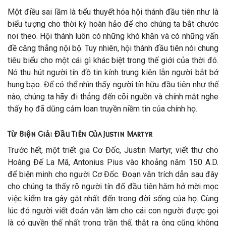
Một điều sai lầm là tiểu thuyết hóa hội thánh đầu tiên như là
biểu tượng cho thời kỳ hoàn hảo để cho chúng ta bắt chước
noi theo. Hội thánh luôn có những khó khăn và có những vấn
đề căng thẳng nội bộ. Tuy nhiên, hội thánh đầu tiên nói chung
tiêu biểu cho một cái gì khác biệt trong thế giới của thời đó.
Nó thu hút người tín đồ tin kính trung kiên lẫn người bắt bớ
hung bạo. Để có thể nhìn thấy người tín hữu đầu tiên như thế
nào, chúng ta hãy đi thẳng đến cõi nguồn và chính mắt nghe
thấy họ đã dũng cảm loan truyền niềm tin của chính họ.
Từ Biện Giả
i
Đầu Tiên
Của
Justin
Martyr
Trước hết, một triết gia Cơ Đốc, Justin Martyr, viết thư cho
Hoàng Đế La Mã, Antonius Pius vào khoảng năm 150 A.D.
để biện minh cho người Cơ Đốc. Đoạn văn trích dẫn sau đây
cho chúng ta thấy rõ người tín đố đầu tiên hăm hở mời mọc
việc kiểm tra gây gắt nhất đến trong đời sống của họ. Cùng
lúc đó người viết đoản văn làm cho cái con người được gọi
là có quyền thế nhất trong trần thế, thật ra ông cũng không