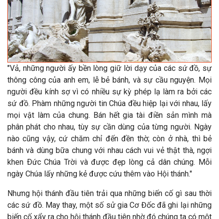
"Vả, những người ấy bền lòng giữ lời dạy của các sứ đồ, sự
thông công của anh em, lễ bẻ bánh, và sự cầu nguyện. Mọi
người đều kính sợ vì có nhiều sự kỳ phép lạ làm ra bởi các
sứ đồ. Phàm những người tin Chúa đều hiệp lại với nhau, lấy
mọi vật làm của chung. Bán hết gia tài điền sản mình mà
phân phát cho nhau, tùy sự cần dùng của từng người. Ngày
nào cũng vậy, cứ chăm chỉ đến đền thờ; còn ở nhà, thì bẻ
bánh và dùng bữa chung với nhau cách vui vẻ thật thà, ngợi
khen Ðức Chúa Trời và được đẹp lòng cả dân chúng. Mỗi
ngày Chúa lấy những kẻ được cứu thêm vào Hội thánh."
Nhưng hội thánh đầu tiên trải qua những biến cố gì sau thời
các sứ đồ. May thay, một số sử gia Cơ Đốc đã ghi lại những
biến cố xẩy ra cho hội thánh đầu tiên nhờ đó chúng ta có một