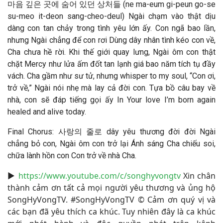
마음 깊은 곳에 숨어 있던 상처들 (ne ma-eum gi-peun go-se
su-meo it-deon sang-cheo-deul) Ngài chạm vào thật dịu
dàng con tan chảy trong tình yêu lớn ấy. Con ngã bao lần,
nhưng Ngài chẳng để con rơi Dùng dây nhân tình kéo con về,
Cha chưa hề rời. Khi thế giới quay lưng, Ngài ôm con thật
chặt Mercy như lửa ấm đốt tan lạnh giá bao năm tích tụ đầy
vách. Cha gầm như sư tử, nhưng whisper to my soul, “Con ơi,
trở về,” Ngài nói nhẹ mà lay cả đời con. Tựa bồ câu bay về
nhà, con sẽ đáp tiếng gọi ấy In Your love I’m born again
healed and alive today.
Final Chorus: 사랑의 줄로 dây yêu thương đời đời Ngài
chẳng bỏ con, Ngài ôm con trở lại Ánh sáng Cha chiếu soi,
chữa lành hồn con Con trở về nhà Cha.
▶
https://www.youtube.com/c/songhyvongtv
​ Xin chân
thành cảm ơn tất cả mọi người yêu thương và ủng hộ
SongHyVongTV. #SongHyVongTV​ © Cảm ơn quý vị và
các bạn đã yêu thích ca khúc. Tuy nhiên đây là ca khúc