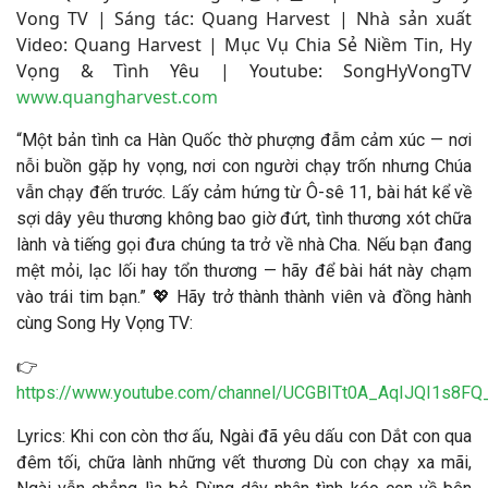
Vong TV | Sáng tác:
Quang Harvest
|
Nhà sản xuất
Video: Quang Harvest | Mục Vụ Chia Sẻ Niềm Tin, Hy
Vọng & Tình Yêu | Youtube: SongHyVongTV
www.quangharvest.com
“Một bản tình ca Hàn Quốc thờ phượng đẫm cảm xúc — nơi
nỗi buồn gặp hy vọng, nơi con người chạy trốn nhưng Chúa
vẫn chạy đến trước. Lấy cảm hứng từ Ô-sê 11, bài hát kể về
sợi dây yêu thương không bao giờ đứt, tình thương xót chữa
lành và tiếng gọi đưa chúng ta trở về nhà Cha. Nếu bạn đang
mệt mỏi, lạc lối hay tổn thương — hãy để bài hát này chạm
vào trái tim bạn.” 💖 Hãy trở thành thành viên và đồng hành
cùng Song Hy Vọng TV:
👉
https://www.youtube.com/channel/UCGBITt0A_AqIJQI1s8FQ_
Lyrics: Khi con còn thơ ấu, Ngài đã yêu dấu con Dắt con qua
đêm tối, chữa lành những vết thương Dù con chạy xa mãi,