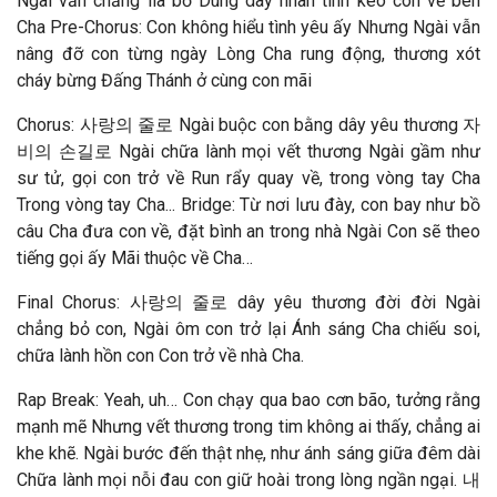
Ngài vẫn chẳng lìa bỏ Dùng dây nhân tình kéo con về bên
Cha Pre-Chorus: Con không hiểu tình yêu ấy Nhưng Ngài vẫn
nâng đỡ con từng ngày Lòng Cha rung động, thương xót
cháy bừng Đấng Thánh ở cùng con mãi
Chorus: 사랑의 줄로 Ngài buộc con bằng dây yêu thương 자
비의 손길로 Ngài chữa lành mọi vết thương Ngài gầm như
sư tử, gọi con trở về Run rẩy quay về, trong vòng tay Cha
Trong vòng tay Cha... Bridge: Từ nơi lưu đày, con bay như bồ
câu Cha đưa con về, đặt bình an trong nhà Ngài Con sẽ theo
tiếng gọi ấy Mãi thuộc về Cha…
Final Chorus: 사랑의 줄로 dây yêu thương đời đời Ngài
chẳng bỏ con, Ngài ôm con trở lại Ánh sáng Cha chiếu soi,
chữa lành hồn con Con trở về nhà Cha.
Rap Break: Yeah, uh… Con chạy qua bao cơn bão, tưởng rằng
mạnh mẽ Nhưng vết thương trong tim không ai thấy, chẳng ai
khe khẽ. Ngài bước đến thật nhẹ, như ánh sáng giữa đêm dài
Chữa lành mọi nỗi đau con giữ hoài trong lòng ngần ngại. 내