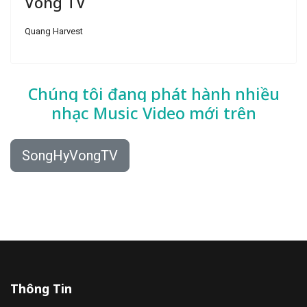
Vong TV
Quang Harvest
Chúng tôi đang phát hành nhiều
nhạc
Music Video mới trên
SongHyVongTV
Thông Tin