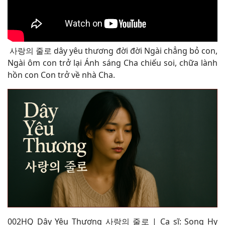
사랑의 줄로 dây yêu thương đời đời Ngài chẳng bỏ con,
Ngài ôm con trở lại Ánh sáng Cha chiếu soi, chữa lành
hồn con Con trở về nhà Cha
.
0
02HQ Dây Yêu Thương 사랑의 줄로
| Ca sĩ: Song Hy