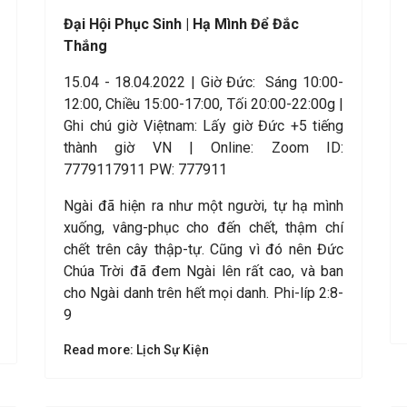
Đ
ại Hội Phục Sinh | Hạ Mình Để Đắc
Thắng
15.04 - 18.04.2022 | Giờ Đức: Sáng 10:00-
12:00, Chiều 15:00-17:00, Tối 20:00-22:00g |
Ghi chú giờ Việtnam: Lấy giờ Đức +5 tiếng
thành giờ VN | Online: Zoom ID:
7779117911 PW: 777911
Ngài đã hiện ra như một người, tự hạ mình
xuống, vâng-phục cho đến chết, thậm chí
chết trên cây thập-tự. Cũng vì đó nên Đức
Chúa Trời đã đem Ngài lên rất cao, và ban
cho Ngài danh trên hết mọi danh. Phi-líp 2:8-
9
Read more: Lịch Sự Kiện