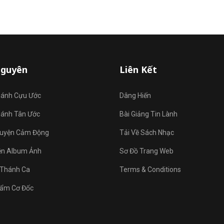
Nguyên
Liên Kết
hánh Cựu Ước
Dâng Hiến
hánh Tân Ước
Bài Giảng Tin Lành
uyện Cảm Động
Tải Về Sách Nhạc
ện Album Ảnh
Sơ Đồ Trang Web
Thánh Ca
Terms & Conditions
ẩm Cơ Đốc