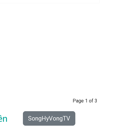
Page 1 of 3
ên
SongHyVongTV