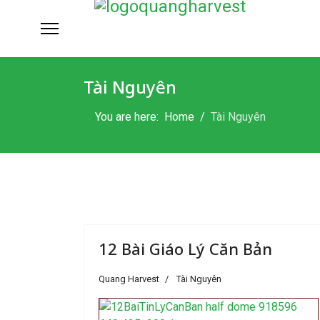
'Nguyện công-việc Chúa lộ ra cho các tôi
'Nguyện công-việc Chúa lộ ra cho các tôi-tớ Chú
Tài Nguyên
You are here:
Home
Tài Nguyên
12 Bài Giáo Lý Căn Bản
Quang Harvest
Tài Nguyên